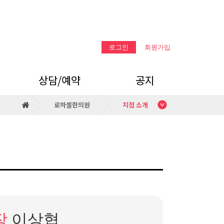
로그인
회원가입
상담/예약
공지
로하셀한의원
지점 소개
온라인 상담
공지
카카오톡 상담
장
이상협