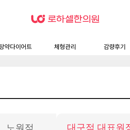
탕약다이어트
체형관리
감량후기
미탕 탕약 다이어트
뺄타임 약침
전후사진
자필후기
대구점 대표원
노원점