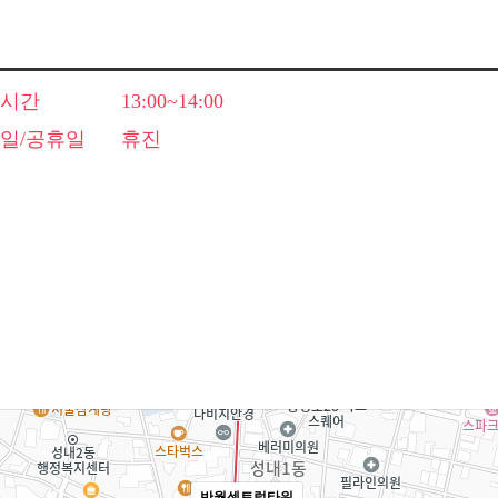
시간
13:00~14:00
일/공휴일
휴진
반월센트럴타워