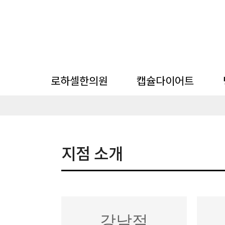
로하셀한의원
캡슐다이어트
한의원 소개
뺄타임 캡슐 다이어트
미
지점 소개
한의원 시스템
지점 소개
칼럼
강남점