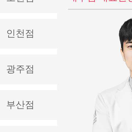
인천점
광주점
부산점