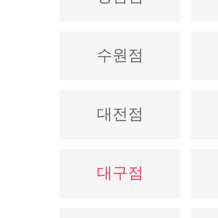
수원점
대전점
대구점